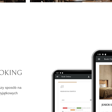
OOKING
tszy sposób na
wyjątkowych