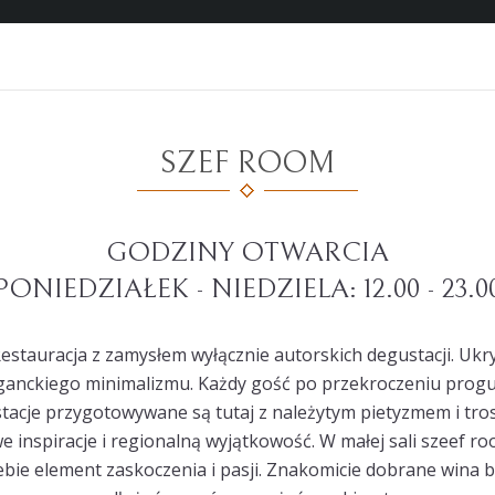
SZEF ROOM
GODZINY OTWARCIA
PONIEDZIAŁEK - NIEDZIELA: 12.00 - 23.0
estauracja z zamysłem wyłącznie autorskich degustacji. Ukr
leganckiego minimalizmu. Każdy gość po przekroczeniu progu
stacje przygotowywane są tutaj z należytym pietyzmem i tro
 inspiracje i regionalną wyjątkowość. W małej sali szeef r
ie element zaskoczenia i pasji. Znakomicie dobrane wina bę