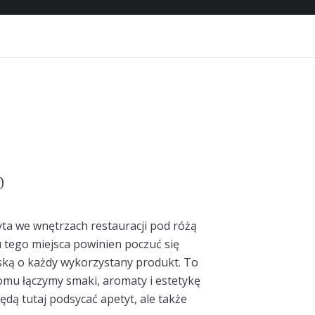
0
yta we wnętrzach restauracji pod różą
 tego miejsca powinien poczuć się
ską o każdy wykorzystany produkt. To
oomu łączymy smaki, aromaty i estetykę
dą tutaj podsycać apetyt, ale także