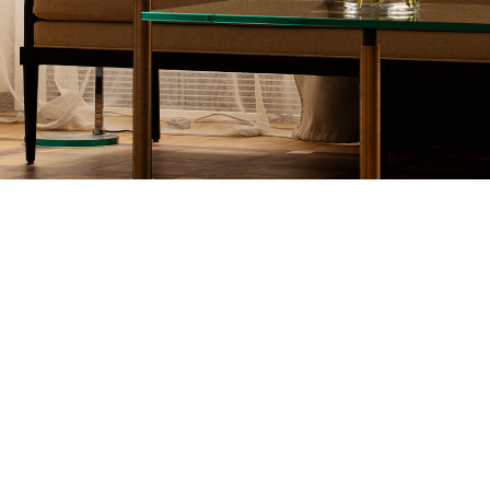
mogl
NAJLEPSZE CENY. NAJLEPSZE OFERTY.
BOOK ONLINE
lepie
HOTEL POD RÓŻĄ
HOTEL
Pańs
Czteropiętrowy pięciogwiazdkowy Hotel Pod Różą,
mieszczący się w dawnym, renesansowym pałacu
Prospera Provany, dworzanina królowej Bony, po