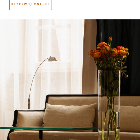
podją
REZERWUJ ONLINE
POKOJE
Wszystkie pomieszczenia zostały indywidulanie
zaprojektowane. Dzięki odważnym aranżacjom wnętrz oraz
abyś
autorskim meblom, pokoje i apartamenty zyskały bardziej
nowoczesny sznyt, zachowując przy tym swoją niepowtarzalną
atmosferę najstarszego hotelu w Krakowie.
Rezerwuj online
WIRTUALNY SPACER