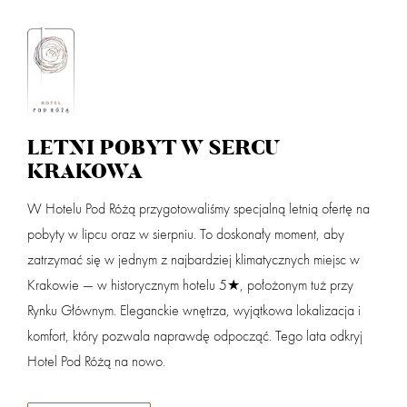
Zaloguj
dział
LETNI POBYT W SERCU
Przyjazd
Wyjazd (noce:
1
)
KRAKOWA
W Hotelu Pod Różą przygotowaliśmy specjalną letnią ofertę na
Dorośli
Dzieci 0 - 3
pobyty w lipcu oraz w sierpniu. To doskonały moment, aby
powi
zatrzymać się w jednym z najbardziej klimatycznych miejsc w
Krakowie — w historycznym hotelu 5★, położonym tuż przy
Dzieci 4 - 14
Nazwa partnera
Rynku Głównym. Eleganckie wnętrza, wyjątkowa lokalizacja i
komfort, który pozwala naprawdę odpocząć. Tego lata odkryj
Hotel Pod Różą na nowo.
Masz kod rabatowy? Podaj go w koszyku przy finalizacji rezerwacji.
SZUKAJ