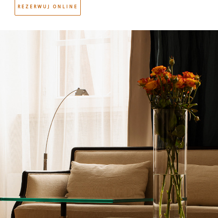
podją
REZERWUJ ONLINE
POKOJE
Wszystkie pomieszczenia zostały indywidulanie
zaprojektowane. Dzięki odważnym aranżacjom wnętrz oraz
abyś
autorskim meblom, pokoje i apartamenty zyskały bardziej
nowoczesny sznyt, zachowując przy tym swoją niepowtarzalną
atmosferę najstarszego hotelu w Krakowie.
Rezerwuj online
WIRTUALNY SPACER