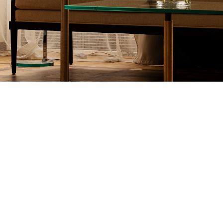
mogl
NAJLEPSZE CENY. NAJLEPSZE OFERTY.
BOOK ONLINE
lepie
HOTEL POD RÓŻĄ
HOTEL
Pańs
Czteropiętrowy pięciogwiazdkowy Hotel Pod Różą,
mieszczący się w dawnym, renesansowym pałacu
Prospera Provany, dworzanina królowej Bony, po