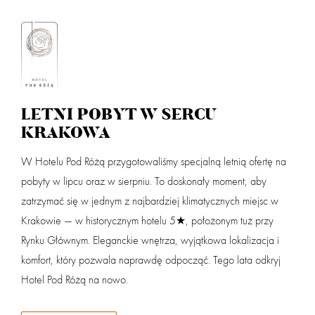
Zaloguj
dział
LETNI POBYT W SERCU
Przyjazd
Wyjazd (noce:
1
)
KRAKOWA
W Hotelu Pod Różą przygotowaliśmy specjalną letnią ofertę na
Dorośli
Dzieci 0 - 3
pobyty w lipcu oraz w sierpniu. To doskonały moment, aby
powi
zatrzymać się w jednym z najbardziej klimatycznych miejsc w
Krakowie — w historycznym hotelu 5★, położonym tuż przy
Dzieci 4 - 14
Nazwa partnera
Rynku Głównym. Eleganckie wnętrza, wyjątkowa lokalizacja i
komfort, który pozwala naprawdę odpocząć. Tego lata odkryj
Hotel Pod Różą na nowo.
Masz kod rabatowy? Podaj go w koszyku przy finalizacji rezerwacji.
SZUKAJ