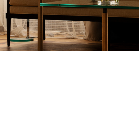
mogl
NAJLEPSZE CENY. NAJLEPSZE OFERTY.
BOOK ONLINE
lepie
HOTEL POD RÓŻĄ
HOTEL
Pańs
Czteropiętrowy pięciogwiazdkowy Hotel Pod Różą,
mieszczący się w dawnym, renesansowym pałacu
Prospera Provany, dworzanina królowej Bony, po