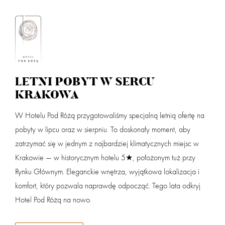
Zaloguj
dział
LETNI POBYT W SERCU
Przyjazd
Wyjazd (noce:
1
)
KRAKOWA
W Hotelu Pod Różą przygotowaliśmy specjalną letnią ofertę na
Dorośli
Dzieci 0 - 3
pobyty w lipcu oraz w sierpniu. To doskonały moment, aby
powi
zatrzymać się w jednym z najbardziej klimatycznych miejsc w
Krakowie — w historycznym hotelu 5★, położonym tuż przy
Dzieci 4 - 14
Nazwa partnera
Rynku Głównym. Eleganckie wnętrza, wyjątkowa lokalizacja i
komfort, który pozwala naprawdę odpocząć. Tego lata odkryj
Hotel Pod Różą na nowo.
Masz kod rabatowy? Podaj go w koszyku przy finalizacji rezerwacji.
SZUKAJ