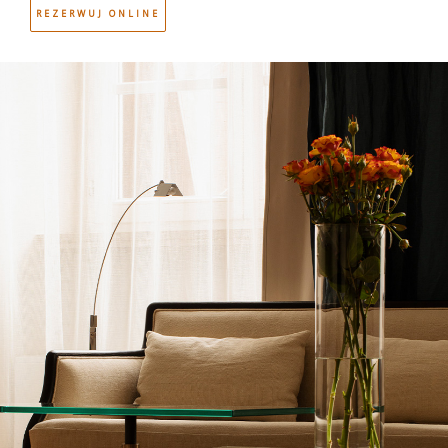
podją
REZERWUJ ONLINE
POKOJE
Wszystkie pomieszczenia zostały indywidulanie
zaprojektowane. Dzięki odważnym aranżacjom wnętrz oraz
abyś
autorskim meblom, pokoje i apartamenty zyskały bardziej
nowoczesny sznyt, zachowując przy tym swoją niepowtarzalną
atmosferę najstarszego hotelu w Krakowie.
Rezerwuj online
WIRTUALNY SPACER